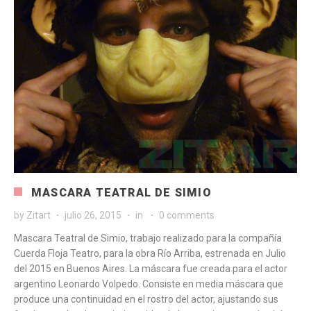
MASCARA TEATRAL DE SIMIO
by
Zitart
julio 26, 2015
in
0 comments
Mascara Teatral de Simio, trabajo realizado para la compañía
Cuerda Floja Teatro, para la obra Río Arriba, estrenada en Julio
del 2015 en Buenos Aires. La máscara fue creada para el actor
argentino Leonardo Volpedo. Consiste en media máscara que
produce una continuidad en el rostro del actor, ajustando sus