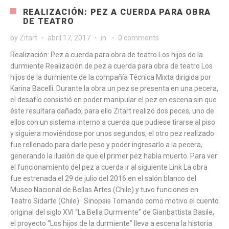
REALIZACIÓN: PEZ A CUERDA PARA OBRA
DE TEATRO
by
Zitart
abril 17, 2017
in
0 comments
Realización: Pez a cuerda para obra de teatro Los hijos de la
durmiente Realización de pez a cuerda para obra de teatro Los
hijos de la durmiente de la compañía Técnica Mixta dirigida por
Karina Bacelli. Durante la obra un pez se presenta en una pecera,
el desafío consistió en poder manipular el pez en escena sin que
éste resultara dañado, para ello Zitart realizó dos peces, uno de
ellos con un sistema interno a cuerda que pudiese tirarse al piso
y siguiera moviéndose por unos segundos, el otro pez realizado
fue rellenado para darle peso y poder ingresarlo a la pecera,
generando la ilusión de que el primer pez había muerto. Para ver
el funcionamiento del pez a cuerda ir al siguiente Link La obra
fue estrenada el 29 de julio del 2016 en el salón blanco del
Museo Nacional de Bellas Artes (Chile) y tuvo funciones en
Teatro Sidarte (Chile) Sinopsis Tomando como motivo el cuento
original del siglo XVI “La Bella Durmiente” de Gianbattista Basile,
el proyecto “Los hijos de la durmiente” lleva a escena la historia